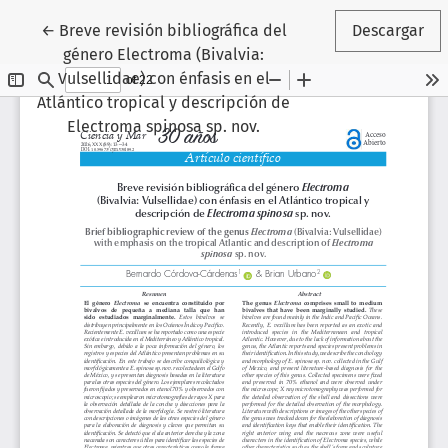
Volver a los detalles del artículo
←
Breve revisión bibliográfica del
Descargar
género Electroma (Bivalvia:
Vulsellidae) con énfasis en el
Atlántico tropical y descripción de
Electroma spinosa sp. nov.