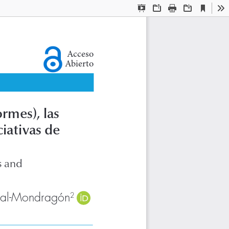
Current
Presentation
Open
Print
Download
To
View
Mode
Acceso
Abierto
mes), las 
iativas de 
s and 
bal-Mondragón
2