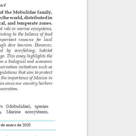
act
f the Mobulidae family, 
n the world, distributed in 
al,  and  temperate  zones.  
l role in marine ecosystems, 
buting to the balance of food 
mportant  resource  for  local 
ough dive tourism. However, 
ed  by  overfishing,  habitat 
e. This essay highlights the 
m a biological and economic 
servation initiatives such as 
gulations that aim to protect 
s the importance of Mexico in 
ies since our country harbors 
servation.
s   (Mobulidae),   species   
    Marine    ecosystems,    
 de enero de 2025.