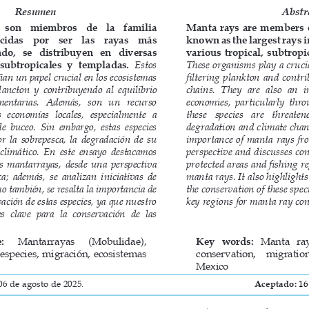
Resumen
Abstr
 son   miembros   de   la   familia   
Manta rays are members o
as    por    ser    las    rayas    más    
known as the largest rays i
o,   se   distribuyen   en   diversas   
various  tropical,  subtropic
 subtropicales  y  templadas.  
Estos 
These organisms play a crucia
n un papel crucial en los ecosistemas 
filtering plankton and contri
lancton y contribuyendo al equilibrio 
chains.  They  are  also  an  i
imentarias.   Además,   son   un   recurso   
economies, particularly thr
  economías  locales,  especialmente  a  
these  species  are  threaten
e buceo. Sin embargo, estas especies 
degradation and climate chang
 la sobrepesca, la degradación de su 
importance of manta rays fro
climático. En este ensayo destacamos 
perspective and discusses con
s mantarrayas, desde una perspectiva 
protected areas and fishing re
a; además, se analizan iniciativas de 
manta rays. It also highlight
o también, se resalta la importancia de 
the conservation of these spec
ación de estas especies, ya que nuestro 
key regions for manta ray con
s  clave  para  la  conservación  de  las 
:
Mantarrayas     (Mobulidae),     
Key   words:
Manta   ray
especies,  migración,  ecosistemas  
conservation,    migration,
Mexico
06 de agosto de 2025. 
Aceptado:
16