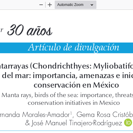
Zoom
Zoom
Out
In
30 años
r
9
Artículo de divulgación
arrayas (Chondrichthyes: Myliobatifor
 del mar: importancia, amenazas e inic
conservación en México
Manta rays, birds of the sea: importance, threat
conservation initiatives in Mexico
ernanda Morales-Amador
, Gema Rosa Cristó
1
& José Manuel Tinajero-Rodríguez