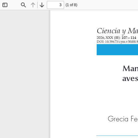
(1 of 8)
Toggle
Find
Previous
Next
Sidebar
Ciencia y Ma
2026, XXX (88): 
107—114
DOI: 10.59673/cym.v30i88.
Mant
aves
Grecia F