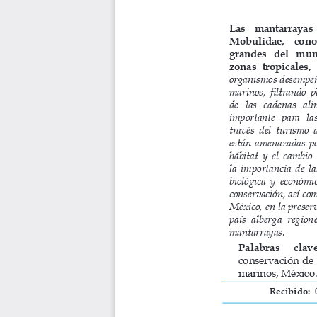
Las   mantarrayas  
Mobulidae,    conocid
grandes   del   mund
zonas  tropicales, 
organismos desempeña
marinos, filtrando p
de   las   cadenas   al
importante  para  las
través del turismo d
están amenazadas por
hábitat y el cambio 
la importancia de la
biológica y económic
conservación, así com
México, en la preserv
país  alberga  regione
mantarrayas.
Palabras     clave
conservación  de  
marinos, México.
Recibido: