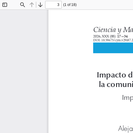
(1 of 18)
Toggle
Find
Previous
Next
Sidebar
Ciencia y Ma
2026, XXX (88): 
17—34
DOI: 10.59673/cym.v29i87.
Impacto de
la comuni
Imp
Alej