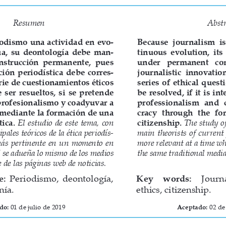
Resumen
Abstr
iodismo una actividad en evo-
Because  journalism  is 
a,  su  deontología  debe  man-
tinuous  evolution,  its 
onstrucción  permanente,  pues  
under   permanent   cons
ción  periodística  debe  corres-
journalistic  innovation
ie de cuestionamientos éticos 
series  of  ethical  questi
 ser  resueltos,  si  se  pretende  
be resolved, if it is i
rofesionalismo y coadyuvar a 
professionalism   and   
mediante la formación de una 
cracy  through  the  form
ica. 
El estudio de este tema, con 
citizenship. 
The study of
ipales teóricos de la ética periodís-
main  theorists  of  current  j
 más  pertinente  en  un  momento  en  
more relevant at a time wh
 se adueña lo mismo de los medios 
the same traditional media
e de las páginas web de noticias.
e:
  Periodismo,  deontología,  
Key    words:
    Journ
nía.
ethics, citizenship.
do: 
01 de julio de 2019 
Aceptado:
 02 de