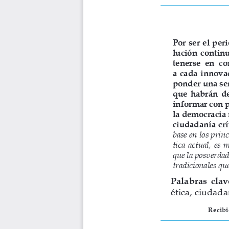
Por ser el per
lución  continu
tenerse  en  c
a  cada  innova
ponder una ser
que  habrán  de 
informar con p
la democracia 
ciudadanía crít
base en los princ
tica  actual,  es 
que la posverdad
tradicionales qu
Palabras  clav
ética, ciudada
Recibi