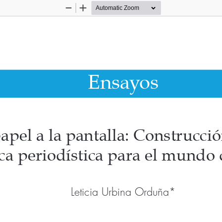
Zoom
Zoom
Out
In
Ensayos
apel a la pantalla: Construcci
ica periodística para el mundo 
Leticia Urbina Orduña*