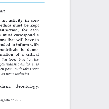
act
 an  activity  in  con-
 ethics  must  be  kept  
truction,   for   each   
  must  correspond  a  
ons  that  will  have  to  
ntended to inform with 
contribute   to   demo-
ation  of  a  critical  
 this topic, based on the 
ournalistic  ethics,  it  is  
en post-truth takes over 
 as news websites.
alism,    deontology,    
 agosto de 2019