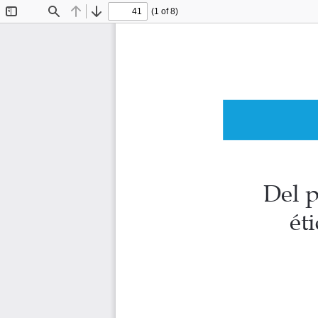
(1 of 8)
Toggle
Find
Previous
Next
Sidebar
Del p
ét