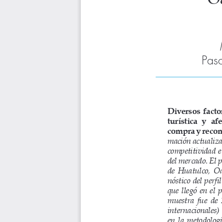
Pas
Diversos  factor
turística  y  af
compra y reco
mación actualizad
competitividad  e 
del mercado. El p
de  Huatulco,  Oa
nóstico del perfil
que  llegó  en  el 
muestra  fue  de  
internacionales)
en  la  metodología