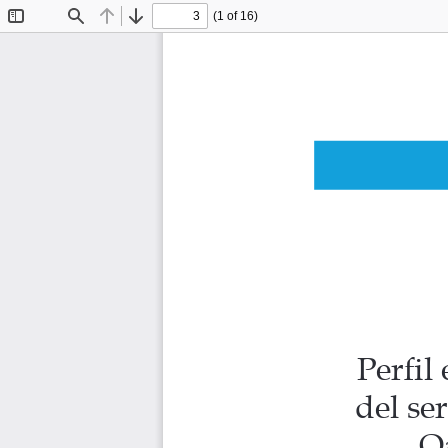
(1 of 16)
Toggle
Find
Previous
Next
Sidebar
Perfil 
del se
O