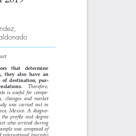
                  
Maldonado
act
tors    that    determine    
,  they  also  have  an  
  of  destination,  pur
-
ndations.     
Therefore, 
ta  is  useful  for  compe
-
n,  changes  and  market  
dy  was  carried  out  in  
aca,  Mexico.  A  diagno
-
 the  profile  and  degree 
urist  who  arrived  during  
sample  was  composed  of  
 international tourists) 