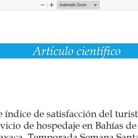
Zoom
Zoom
Out
In
Artículo científico
e índice de satisfacción del turis
rvicio de hospedaje en Bahías de
axaca. Temporada Semana Santa