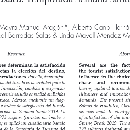
Mayra  Manuel  Aragón*,  Alberto  Cano  Hernández,  
cal Barradas Salas & Linda Mayell Méndez 
Resumen
Abstr
es  determinan  la  satisfacción  
Several    are    the    fac
ectan  la  elección  del  destino,  
the  tourist  satisfaction
mendaciones. 
Por ello, tener infor
-
influence  in  the  choice
a del turista es de utilidad para la 
chase     and     recomme
 innovación,  cambios  y  exigencias  
having  updated  tourist  da
resente estudio se realizó en Bahías 
titiveness  and  innovatio
xaca,  México,  mediante  un  diag
-
demands.  The  present  stu
 e índice de satisfacción del turista 
Bahias  de  Huatulco,  Oax
 periodo  de  Semana  Santa  2019.  La  
sis  was  made  to  identify 
273  sujetos  (turistas  nacionales  e  
of  satisfaction  of  the  to
 y se aplicó un cuestionario basado 
Spring  Break  2019.  The  
  de  la  Secretaría  de  Turismo  del  
273 subjects (national and