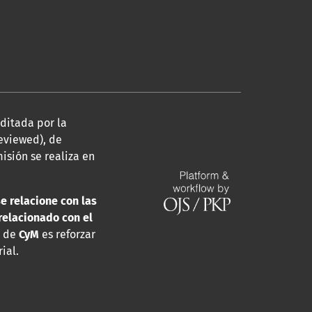
editada por la
eviewed), de
isión se realiza en
se relacione con las
relacionado con el
a de
CyM
es reforzar
ial.