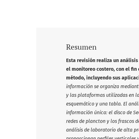
Resumen
Esta revisión realiza un anális
el monitoreo
costero, con el fin
método, incluyendo sus aplicac
información
se organiza mediante
y las plataformas utilizadas en 
esquemá
tico y una tabla. El aná
información única: el disco de S
redes de plancton
y los frascos
análisis de laboratorio de alta pre
proporcionan
perfiles verticales