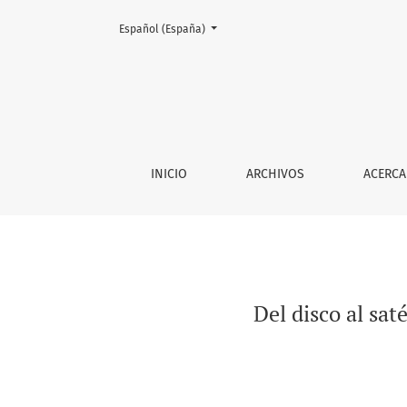
Cambiar el idioma. El actual es:
Español (España)
Del disco al satélite: guía breve de instrume
INICIO
ARCHIVOS
ACERCA
Del disco al sat