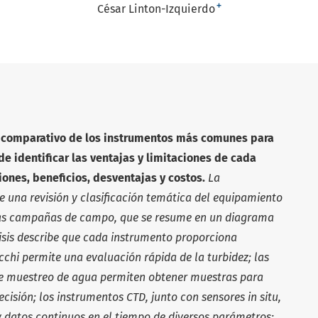
+
César Linton-Izquierdo
is comparativo de
los instrumentos más comunes para
 de identificar las ventajas y limi
taciones de cada
io
nes, beneficios, desventajas y costos.
La
 una revisión y clasificación temática
del equipamiento
las cam
pañas de campo, que se resume en un diagrama
lisis describe que cada instrumento
proporciona
ecchi permite
una evaluación rápida de la turbidez; las
 de muestreo de agua permiten obtener mues
tras para
cisión; los ins
trumentos CTD, junto con sensores in situ,
 y datos continuos en el tiempo de diversos
parámetros;