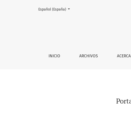
Cambiar el idioma. El actual es:
Español (España)
Portada &amp; Sumario Ciencia y Mar Número
INICIO
ARCHIVOS
ACERCA
Port