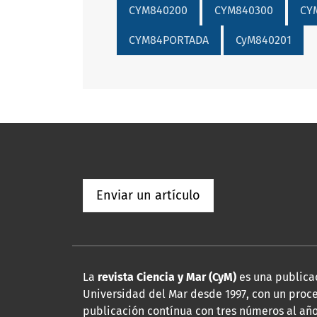
CYM840200
CYM840300
CY
CYM84PORTADA
CyM840201
Enviar un artículo
La
revista Ciencia y Mar (CyM)
es una publicac
Universidad del Mar desde 1997, con un proce
publicación contínua con tres números al año