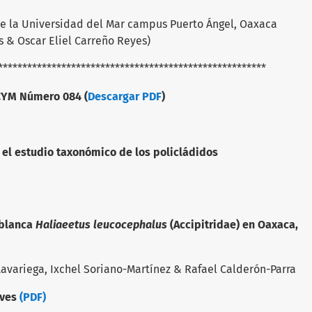
 la Universidad del Mar campus Puerto Ángel, Oaxaca
 & Oscar Eliel Carreño Reyes)
*******************************************************
ro 084 (
Descargar PDF
)
a el estudio taxonómico de los policládidos
 blanca
Haliaeetus leucocephalus
(Accipitridae) en Oaxaca,
Lavariega, Ixchel Soriano-Martínez & Rafael Calderón-Parra
aves
(PDF)