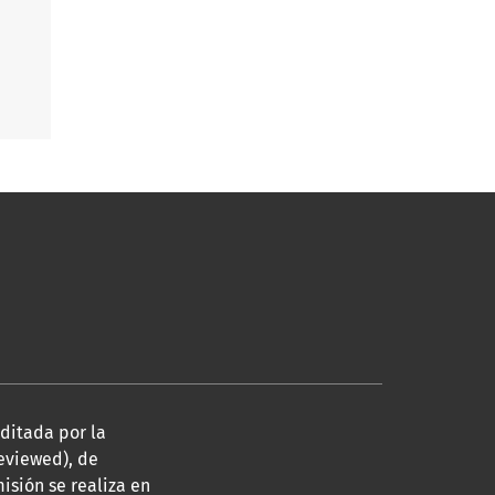
editada por la
eviewed), de
isión se realiza en