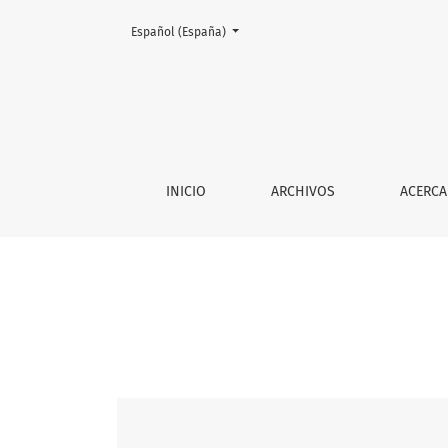
Cambiar el idioma. El actual es:
Español (España)
Vol. 28 Núm. 84 (2024): Ciencia y Mar
INICIO
ARCHIVOS
ACERCA