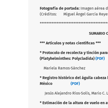
Fotografía de portada:
Imagen aérea de
(Créditos: Miguel Ángel García Reyes
****************************************
SUMARIO CYM Núme
*** Artículos y notas científicas ***
* Protocolo de recolecta y tinción par
(Platyhelminthes: Polycladida)
(PDF)
Mariela Ramos-Sánchez
*
Registro histórico del águila cabeza
México
(PDF)
Jesús Alejandro Ríos-Solís, Mario C. 
* Estimación de la altura de vuelo en 