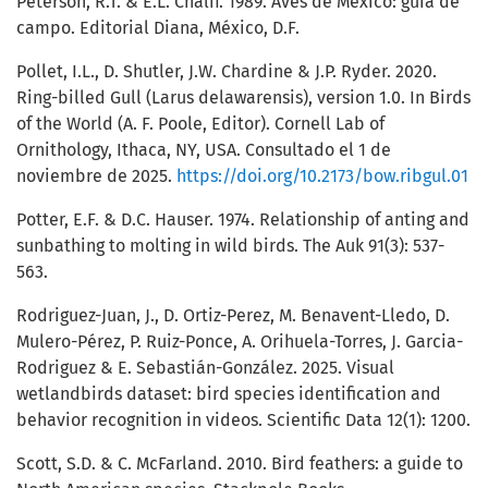
Peterson, R.T. & E.L. Chalif. 1989. Aves de México: guía de
campo. Editorial Diana, México, D.F.
Pollet, I.L., D. Shutler, J.W. Chardine & J.P. Ryder. 2020.
Ring-billed Gull (Larus delawarensis), version 1.0. In Birds
of the World (A. F. Poole, Editor). Cornell Lab of
Ornithology, Ithaca, NY, USA. Consultado el 1 de
noviembre de 2025.
https://doi.org/10.2173/bow.ribgul.01
Potter, E.F. & D.C. Hauser. 1974. Relationship of anting and
sunbathing to molting in wild birds. The Auk 91(3): 537-
563.
Rodriguez-Juan, J., D. Ortiz-Perez, M. Benavent-Lledo, D.
Mulero-Pérez, P. Ruiz-Ponce, A. Orihuela-Torres, J. Garcia-
Rodriguez & E. Sebastián-González. 2025. Visual
wetlandbirds dataset: bird species identification and
behavior recognition in videos. Scientific Data 12(1): 1200.
Scott, S.D. & C. McFarland. 2010. Bird feathers: a guide to