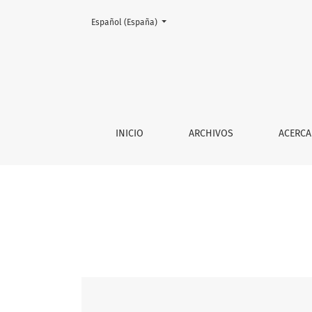
Cambiar el idioma. El actual es:
Español (España)
Vol. 29 Núm. 87 (2025)
INICIO
ARCHIVOS
ACERCA