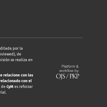
editada por la
eviewed), de
isión se realiza en
se relacione con las
relacionado con el
a de
CyM
es reforzar
ial.