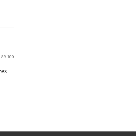
89-100
res