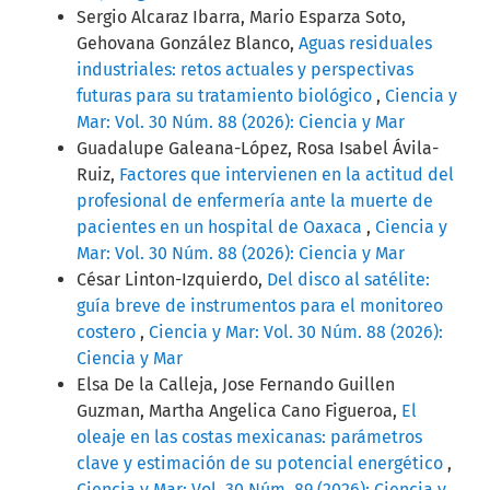
Sergio Alcaraz Ibarra, Mario Esparza Soto,
Gehovana González Blanco,
Aguas residuales
industriales: retos actuales y perspectivas
futuras para su tratamiento biológico
,
Ciencia y
Mar: Vol. 30 Núm. 88 (2026): Ciencia y Mar
Guadalupe Galeana-López, Rosa Isabel Ávila-
Ruiz,
Factores que intervienen en la actitud del
profesional de enfermería ante la muerte de
pacientes en un hospital de Oaxaca
,
Ciencia y
Mar: Vol. 30 Núm. 88 (2026): Ciencia y Mar
César Linton-Izquierdo,
Del disco al satélite:
guía breve de instrumentos para el monitoreo
costero
,
Ciencia y Mar: Vol. 30 Núm. 88 (2026):
Ciencia y Mar
Elsa De la Calleja, Jose Fernando Guillen
Guzman, Martha Angelica Cano Figueroa,
El
oleaje en las costas mexicanas: parámetros
clave y estimación de su potencial energético
,
Ciencia y Mar: Vol. 30 Núm. 89 (2026): Ciencia y